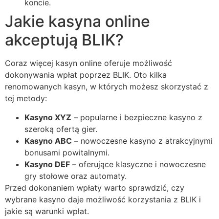
koncie.
Jakie kasyna online
akceptują BLIK?
Coraz więcej kasyn online oferuje możliwość
dokonywania wpłat poprzez BLIK. Oto kilka
renomowanych kasyn, w których możesz skorzystać z
tej metody:
Kasyno XYZ
– popularne i bezpieczne kasyno z
szeroką ofertą gier.
Kasyno ABC
– nowoczesne kasyno z atrakcyjnymi
bonusami powitalnymi.
Kasyno DEF
– oferujące klasyczne i nowoczesne
gry stołowe oraz automaty.
Przed dokonaniem wpłaty warto sprawdzić, czy
wybrane kasyno daje możliwość korzystania z BLIK i
jakie są warunki wpłat.