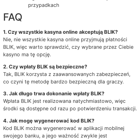
przypadkach
FAQ
1. Czy wszystkie kasyna online akceptują BLIK?
Nie, nie wszystkie kasyna online przyjmują płatności
BLIK, więc warto sprawdzić, czy wybrane przez Ciebie
kasyno ma tę opcję.
2. Czy wpłaty BLIK są bezpieczne?
Tak, BLIK korzysta z zaawansowanych zabezpieczeń,
co czyni tę metodę bardzo bezpieczną dla graczy.
3. Jak długo trwa dokonanie wpłaty BLIK?
Wpłata BLIK jest realizowana natychmiastowo, więc
środki są dostępne od razu po potwierdzeniu transakcji.
4. Jak mogę wygenerować kod BLIK?
Kod BLIK można wygenerować w aplikacji mobilnej
swojego banku, a jego ważność zwykle jest