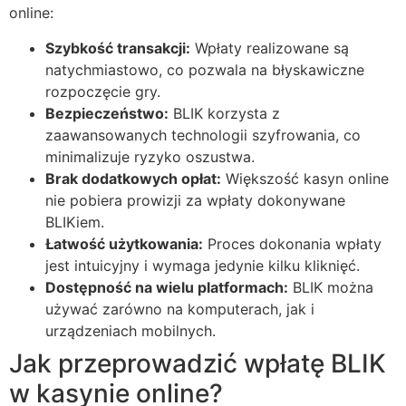
online:
Szybkość transakcji:
Wpłaty realizowane są
natychmiastowo, co pozwala na błyskawiczne
rozpoczęcie gry.
Bezpieczeństwo:
BLIK korzysta z
zaawansowanych technologii szyfrowania, co
minimalizuje ryzyko oszustwa.
Brak dodatkowych opłat:
Większość kasyn online
nie pobiera prowizji za wpłaty dokonywane
BLIKiem.
Łatwość użytkowania:
Proces dokonania wpłaty
jest intuicyjny i wymaga jedynie kilku kliknięć.
Dostępność na wielu platformach:
BLIK można
używać zarówno na komputerach, jak i
urządzeniach mobilnych.
Jak przeprowadzić wpłatę BLIK
w kasynie online?