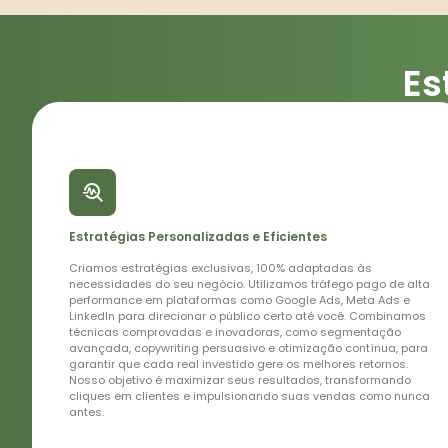
Es
Análise
Completa
do
Estratégias Personalizadas e Eficientes
Seu
Negócio
Criamos estratégias exclusivas, 100% adaptadas às
necessidades do seu negócio. Utilizamos tráfego pago de alta
Realizamos
performance em plataformas como Google Ads, Meta Ads e
um
LinkedIn para direcionar o público certo até você. Combinamos
diagnóstico
técnicas comprovadas e inovadoras, como segmentação
detalhado
avançada, copywriting persuasivo e otimização contínua, para
do
garantir que cada real investido gere os melhores retornos.
seu
Nosso objetivo é maximizar seus resultados, transformando
negócio,
cliques em clientes e impulsionando suas vendas como nunca
analisando
antes.
dados
e