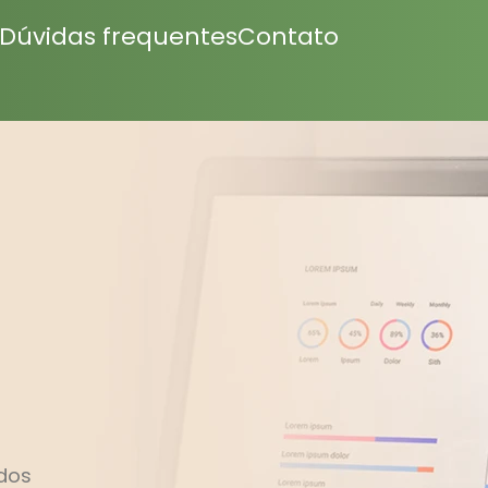
grandpashabet
grandpashabet
türk ifşa
betwoon
marsbahis
h
Dúvidas frequentes
Contato
ados