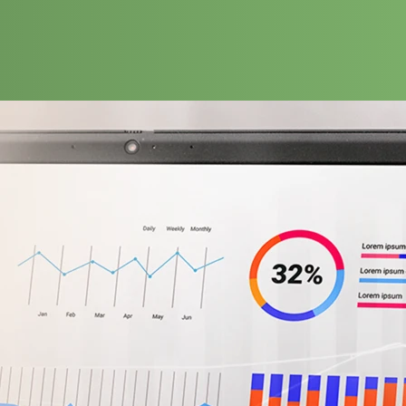
oliganbet giriş
kingroyal giriş
jojobet
jojobet