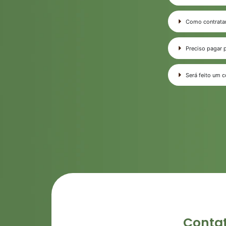
Como contrata
Preciso pagar 
Será feito um c
Conta