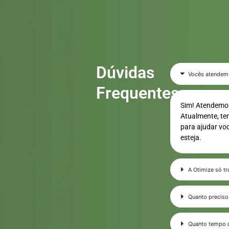
Dúvidas
Vocês atendem
Frequentes
Sim! Atendemos
Atualmente, te
para ajudar vo
esteja.
A Otimize só t
Quanto preciso
Quanto tempo d