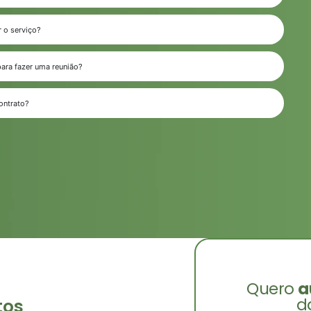
r o serviço?
para fazer uma reunião?
ontrato?
Quero
a
d
tos