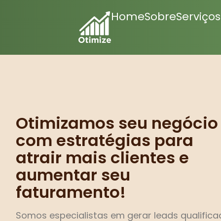
hacklink
film izle
hacklink
zbahis
jojobet
vavada
สล็อตเว็บตรง
Home
Sobre
Serviços
Otimizamos seu negócio
com estratégias para
atrair mais clientes e
aumentar seu
faturamento!
Somos especialistas em gerar leads qualific