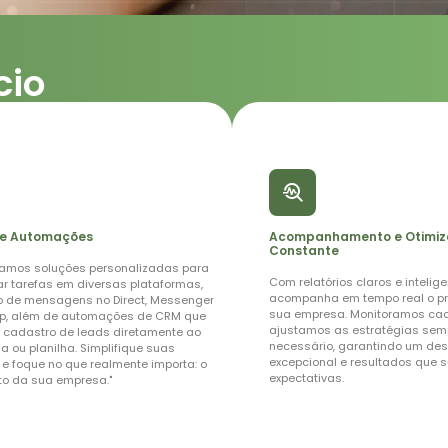
cio
de Automações
Acompanhamento e Otimi
Constante
amos soluções personalizadas para
Com relatórios claros e intelig
r tarefas em diversas plataformas,
acompanha em tempo real o p
o de mensagens no Direct, Messenger
sua empresa. Monitoramos cad
p, além de automações de CRM que
ajustamos as estratégias sem
 cadastro de leads diretamente ao
necessário, garantindo um d
a ou planilha. Simplifique suas
excepcional e resultados que 
e foque no que realmente importa: o
expectativas.
to da sua empresa."