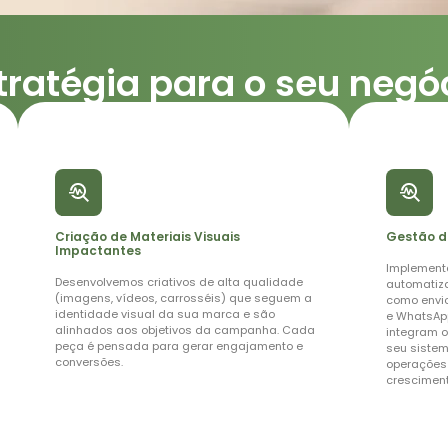
tratégia para o seu negó
Criação
de
Copy
Criação de Materiais Visuais
Gestão 
Persuasiva
Impactantes
Implement
Desenvolvemos
Desenvolvemos criativos de alta qualidade
automatiza
textos
(imagens, vídeos, carrosséis) que seguem a
como envi
persuasivos
identidade visual da sua marca e são
e WhatsAp
e
alinhados aos objetivos da campanha. Cada
integram o
estratégicos
peça é pensada para gerar engajamento e
seu sistem
para
conversões.
operações 
seus
crescimen
anúncios,
capazes
de
captar