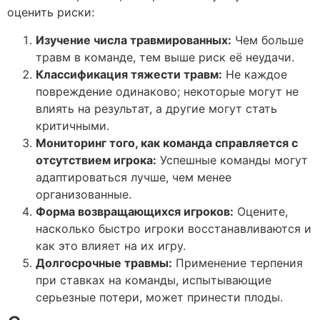
оценить риски:
Изучение числа травмированных:
Чем больше
травм в команде, тем выше риск её неудачи.
Классификация тяжести травм:
Не каждое
повреждение одинаково; некоторые могут не
влиять на результат, а другие могут стать
критичными.
Мониторинг того, как команда справляется с
отсутствием игрока:
Успешные команды могут
адаптироваться лучше, чем менее
организованные.
Форма возвращающихся игроков:
Оцените,
насколько быстро игроки восстанавливаются и
как это влияет на их игру.
Долгосрочные травмы:
Применение терпения
при ставках на команды, испытывающие
серьезные потери, может принести плоды.