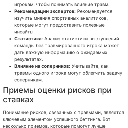
игрокам, чтобы понимать влияние травм.
Рекомендации экспертов:
Рекомендуется
изучить мнения спортивных аналитиков,
которые могут предоставить полезные
инсайты.
Статистика:
Анализ статистики выступлений
команды без травмированного игрока может
дать важную информацию о ожидаемых
результатах.
Влияние на соперников:
Учитывайте, как
травмы одного игрока могут облегчить задачу
соперникам.
Приемы оценки рисков при
ставках
Понимание рисков, связанных с травмами, является
ключевым элементом успешного беттинга. Вот
несколько приемов, которые помогут лучше