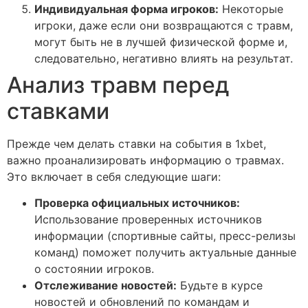
Индивидуальная форма игроков:
Некоторые
игроки, даже если они возвращаются с травм,
могут быть не в лучшей физической форме и,
следовательно, негативно влиять на результат.
Анализ травм перед
ставками
Прежде чем делать ставки на события в 1xbet,
важно проанализировать информацию о травмах.
Это включает в себя следующие шаги:
Проверка официальных источников:
Использование проверенных источников
информации (спортивные сайты, пресс-релизы
команд) поможет получить актуальные данные
о состоянии игроков.
Отслеживание новостей:
Будьте в курсе
новостей и обновлений по командам и