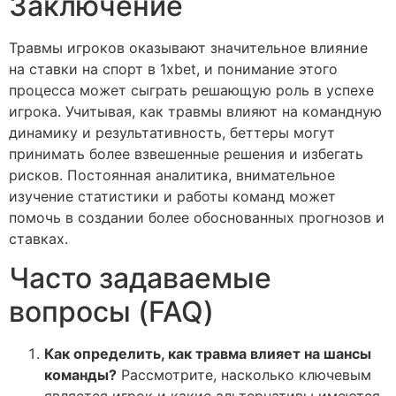
Заключение
Травмы игроков оказывают значительное влияние
на ставки на спорт в 1xbet, и понимание этого
процесса может сыграть решающую роль в успехе
игрока. Учитывая, как травмы влияют на командную
динамику и результативность, беттеры могут
принимать более взвешенные решения и избегать
рисков. Постоянная аналитика, внимательное
изучение статистики и работы команд может
помочь в создании более обоснованных прогнозов и
ставках.
Часто задаваемые
вопросы (FAQ)
Как определить, как травма влияет на шансы
команды?
Рассмотрите, насколько ключевым
является игрок и какие альтернативы имеются