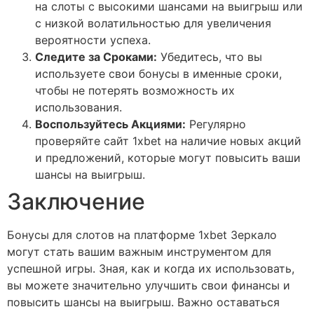
на слоты с высокими шансами на выигрыш или
с низкой волатильностью для увеличения
вероятности успеха.
Следите за Сроками:
Убедитесь, что вы
используете свои бонусы в именные сроки,
чтобы не потерять возможность их
использования.
Воспользуйтесь Акциями:
Регулярно
проверяйте сайт 1xbet на наличие новых акций
и предложений, которые могут повысить ваши
шансы на выигрыш.
Заключение
Бонусы для слотов на платформе 1xbet Зеркало
могут стать вашим важным инструментом для
успешной игры. Зная, как и когда их использовать,
вы можете значительно улучшить свои финансы и
повысить шансы на выигрыш. Важно оставаться