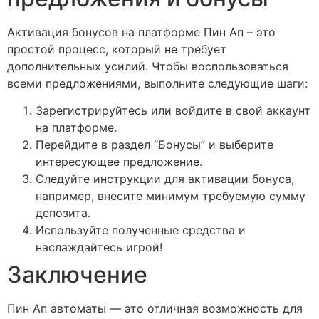
Активация бонусов на платформе Пин Ап – это
простой процесс, который не требует
дополнительных усилий. Чтобы воспользоваться
всеми предложениями, выполните следующие шаги:
Зарегистрируйтесь или войдите в свой аккаунт
на платформе.
Перейдите в раздел “Бонусы” и выберите
интересующее предложение.
Следуйте инструкции для активации бонуса,
например, внесите минимум требуемую сумму
депозита.
Используйте полученные средства и
наслаждайтесь игрой!
Заключение
Пин Ап автоматы — это отличная возможность для