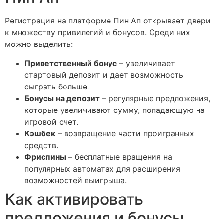
Регистрация на платформе Пин Ап открывает двери
к множеству привилегий и бонусов. Среди них
можно выделить:
Приветственный бонус
– увеличивает
стартовый депозит и дает возможность
сыграть больше.
Бонусы на депозит
– регулярные предложения,
которые увеличивают сумму, попадающую на
игровой счет.
Кэшбек
– возвращение части проигранных
средств.
Фриспины
– бесплатные вращения на
популярных автоматах для расширения
возможностей выигрыша.
Как активировать
предложения и бонусы