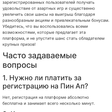
зарегистрированных пользователей получать
удовольствие от азартных игр и существенно
увеличить свои шансы на выигрыш благодаря
разнообразным акциям и привлекательным бонусам.
Убедитесь, что вы воспользовались всеми
возможностями, которые предлагает эта
платформа, и не упустите шанс стать обладателем
крупных призов!
Часто задаваемые
вопросы
1. Нужно ли платить за
регистрацию на Пин Ап?
Нет, регистрация на платформе абсолютно
бесплатна и занимает всего несколько минут.