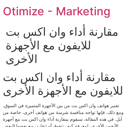
Ir
nk
hack forum
hacklink
film izle
hacklink
zbahis
jojobet
vava
Otimize - Marketing
para
o
conteúdo
مقارنة أداء وان اكس بت
للايفون مع الأجهزة
الأخرى
مقارنة أداء وان اكس بت
للايفون مع الأجهزة الأخرى
تعتبر هواتف وان اكس بت من بين الأجهزة المتميزة في السوق،
ومع ذلك، فإنها تواجه منافسة شرسة من هواتف أخرى، خاصة من
آبل. في هذه المقالة، سنقوم بمقارنة أداء وان اكس بت مع أجهزة
الآيفون الأخرى، لمعرفة كيف تتفوق أو تتقارن مع بعضها البعض