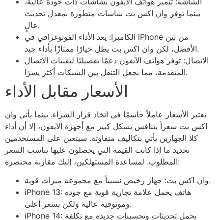
الشاشة: تتميز هواتف الآيفون بشاشات ذات جودة عالية،
بينما توفر وان اكس بت شاشات متطورة بمعدل تحديث
عالٍ.
الكاميرا: يعد الأداء الفوتوغرافي في iPhone من بين
الأفضل، لكن وان اكس بت يظل خيارًا ممتازًا بأداء جيد.
الاتصال: توفر هواتف الآيفون دعمًا تفصيليًا لتقنيات الاتصال
المتقدمة، مما يجعل التنقل بين الشبكات أكثر يسرًا.
الأسعار مقابل الأداء
تعتبر الأسعار عاملاً حاسمًا في اتخاذ قرار الشراء. بينما يأتي وان
اكس بت سعراً يتنافس بشكل كبير مع أجهزة الآيفون، إلا أن أداء
كلا الجهازين يأتي بتكاليف متفاوتة. سيتعين على المستخدمين
تحديد ما إذا كانت القيمة التي يحصلون عليها تناسب السعر
المطلوب. لمساعدة المستهلكين، إليك مقارنة مختصرة:
وان اكس بت: جهاز رخيص نسبياً مع مجموعة ميزات قوية.
iPhone 13: هاتف يحمل علامة تجارية قوية مع جودة
وموثوقية عالية ولكن بسعر أعلى.
iPhone 14: يحمل تحديثات وتحسينات جديدة مع تكلفة