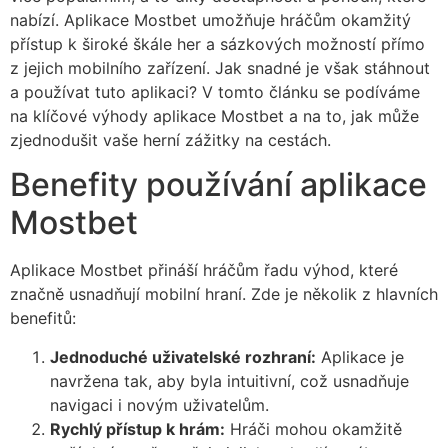
nabízí. Aplikace Mostbet umožňuje hráčům okamžitý
přístup k široké škále her a sázkových možností přímo
z jejich mobilního zařízení. Jak snadné je však stáhnout
a používat tuto aplikaci? V tomto článku se podíváme
na klíčové výhody aplikace Mostbet a na to, jak může
zjednodušit vaše herní zážitky na cestách.
Benefity používání aplikace
Mostbet
Aplikace Mostbet přináší hráčům řadu výhod, které
značně usnadňují mobilní hraní. Zde je několik z hlavních
benefitů:
Jednoduché uživatelské rozhraní:
Aplikace je
navržena tak, aby byla intuitivní, což usnadňuje
navigaci i novým uživatelům.
Rychlý přístup k hrám:
Hráči mohou okamžitě