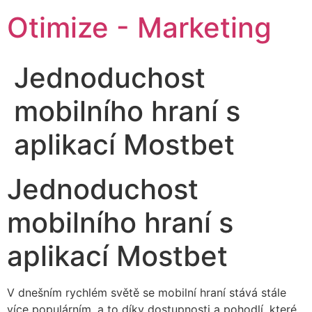
Ir
klink
hack forum
hacklink
film izle
hacklink
marsbahis
jojob
Otimize - Marketing
para
o
conteúdo
Jednoduchost
mobilního hraní s
aplikací Mostbet
Jednoduchost
mobilního hraní s
aplikací Mostbet
V dnešním rychlém světě se mobilní hraní stává stále
více populárním, a to díky dostupnosti a pohodlí, které