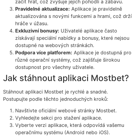
začít hrát, což zvyšuje jejich pohodlí a zábavu.
Pravidelné aktualizace:
Aplikace je pravidelně
aktualizována s novými funkcemi a hrami, což drží
hráče v úžasu.
Exkluzivní bonusy:
Uživatelé aplikace často
získávají speciální nabídky a bonusy, které nejsou
dostupné na webových stránkách.
Podpora více platforem:
Aplikace je dostupná pro
různé operační systémy, což zajišťuje širokou
dostupnost pro všechny uživatele.
Jak stáhnout aplikaci Mostbet?
Stáhnout aplikaci Mostbet je rychlé a snadné.
Postupujte podle těchto jednoduchých kroků:
Navštivte oficiální webové stránky Mostbet.
Vyhledejte sekci pro stažení aplikace.
Vyberte verzi aplikace, která odpovídá vašemu
operačnímu systému (Android nebo iOS).