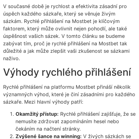
V současné době je rychlost a efektivita zásadní pro
úspěch každého sázkaře, který se věnuje živým
sázkám. Rychlé přihlášení na Mostbet je klíčovým
faktorem, který může ovlivnit nejen pohodlí, ale také
úspěšnost vašich sázek. V tomto článku se budeme
zabývat tím, proč je rychlé přihlášení na Mostbet tak
důležité a jak může zlepšit vaši zkušenost se sázkami
naživo.
Výhody rychlého přihlášení
Rychlé přihlášení na platformu Mostbet přináší několik
významných výhod, které je činí zásadními pro každého
sázkaře. Mezi hlavní výhody patří:
Okamžitý přístup:
Rychlé přihlášení zajišťuje, že se
nemusíte zdržovat zapomínáním hesel nebo
čekáním na načtení stránky.
Zvýšené šance na winning:
V živých sázkách se