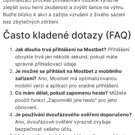
zlepšit svou herní zkušenost a zvýšit šance na výhru.
Buďte blízko k akci a zažijte vzrušení z živého sázení
bez zbytečných zdržení.
Často kladené dotazy (FAQ)
Jak dlouho trvá přihlášení na Mostbet?
Přihlášení
obvykle trvá jen několik sekund, pokud máte
správné přihlašovací údaje.
Je možné se přihlásit na Mostbet z mobilního
zařízení?
Ano, Mostbet má optimalizovanou
mobilní verzi a aplikaci pro snadné přihlášení.
Co mám dělat, pokud zapomenu heslo?
Můžete
použít funkci „Zapomněli jste heslo“ pro jeho
obnovení.
Je používání dvoufázového ověření doporučeno?
Ano, dvoufázové ověření výrazně zvyšuje
bezpečnost vašeho účtu.