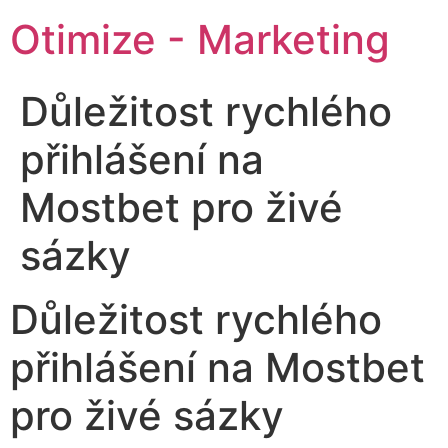
Ir
k
hack forum
hacklink
film izle
hacklink
marsbahis
jojobet
va
Otimize - Marketing
para
o
conteúdo
Důležitost rychlého
přihlášení na
Mostbet pro živé
sázky
Důležitost rychlého
přihlášení na Mostbet
pro živé sázky