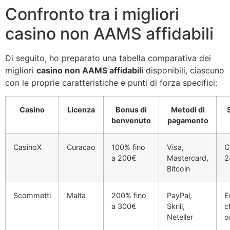
Confronto tra i migliori
casino non AAMS affidabili
Di seguito, ho preparato una tabella comparativa dei
migliori
casino non AAMS affidabili
disponibili, ciascuno
con le proprie caratteristiche e punti di forza specifici:
Casino
Licenza
Bonus di
Metodi di
benvenuto
pagamento
CasinoX
Curacao
100% fino
Visa,
C
a 200€
Mastercard,
2
Bitcoin
Scommetti
Malta
200% fino
PayPal,
E
a 300€
Skrill,
c
Neteller
o