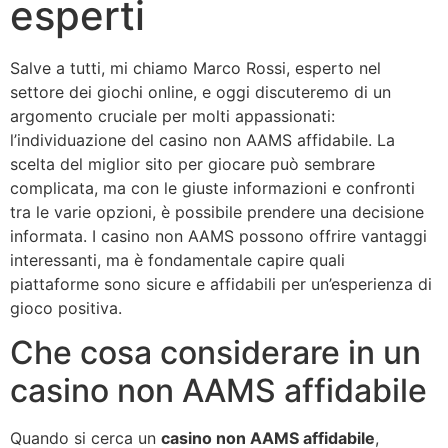
esperti
Salve a tutti, mi chiamo Marco Rossi, esperto nel
settore dei giochi online, e oggi discuteremo di un
argomento cruciale per molti appassionati:
l’individuazione del casino non AAMS affidabile. La
scelta del miglior sito per giocare può sembrare
complicata, ma con le giuste informazioni e confronti
tra le varie opzioni, è possibile prendere una decisione
informata. I casino non AAMS possono offrire vantaggi
interessanti, ma è fondamentale capire quali
piattaforme sono sicure e affidabili per un’esperienza di
gioco positiva.
Che cosa considerare in un
casino non AAMS affidabile
Quando si cerca un
casino non AAMS affidabile
,