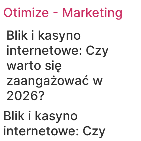
Ir
klink
hack forum
hacklink
film izle
hacklink
zbahis
jojobet
va
Otimize - Marketing
para
o
conteúdo
Blik i kasyno
internetowe: Czy
warto się
zaangażować w
2026?
Blik i kasyno
internetowe: Czy