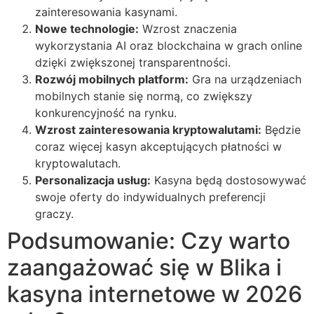
zainteresowania kasynami.
Nowe technologie:
Wzrost znaczenia
wykorzystania AI oraz blockchaina w grach online
dzięki zwiększonej transparentności.
Rozwój mobilnych platform:
Gra na urządzeniach
mobilnych stanie się normą, co zwiększy
konkurencyjność na rynku.
Wzrost zainteresowania kryptowalutami:
Będzie
coraz więcej kasyn akceptujących płatności w
kryptowalutach.
Personalizacja usług:
Kasyna będą dostosowywać
swoje oferty do indywidualnych preferencji
graczy.
Podsumowanie: Czy warto
zaangażować się w Blika i
kasyna internetowe w 2026