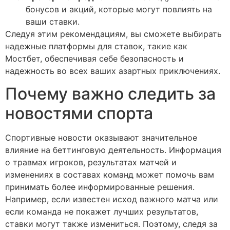
бонусов и акций, которые могут повлиять на
ваши ставки.
Следуя этим рекомендациям, вы сможете выбирать
надежные платформы для ставок, такие как
Мостбет, обеспечивая себе безопасность и
надежность во всех ваших азартных приключениях.
Почему важно следить за
новостями спорта
Спортивные новости оказывают значительное
влияние на беттинговую деятельность. Информация
о травмах игроков, результатах матчей и
изменениях в составах команд может помочь вам
принимать более информированные решения.
Например, если известен исход важного матча или
если команда не покажет лучших результатов,
ставки могут также измениться. Поэтому, следя за