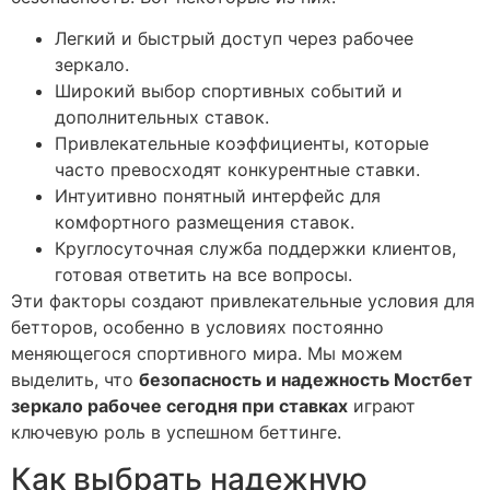
Легкий и быстрый доступ через рабочее
зеркало.
Широкий выбор спортивных событий и
дополнительных ставок.
Привлекательные коэффициенты, которые
часто превосходят конкурентные ставки.
Интуитивно понятный интерфейс для
комфортного размещения ставок.
Круглосуточная служба поддержки клиентов,
готовая ответить на все вопросы.
Эти факторы создают привлекательные условия для
бетторов, особенно в условиях постоянно
меняющегося спортивного мира. Мы можем
выделить, что
безопасность и надежность Мостбет
зеркало рабочее сегодня при ставках
играют
ключевую роль в успешном беттинге.
Как выбрать надежную