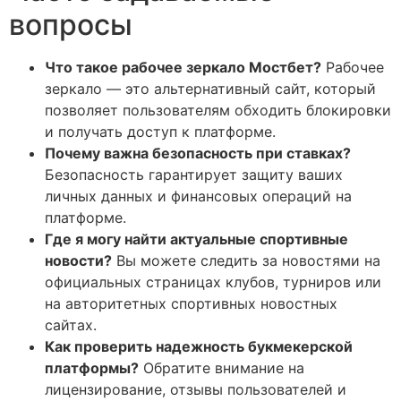
вопросы
Что такое рабочее зеркало Мостбет?
Рабочее
зеркало — это альтернативный сайт, который
позволяет пользователям обходить блокировки
и получать доступ к платформе.
Почему важна безопасность при ставках?
Безопасность гарантирует защиту ваших
личных данных и финансовых операций на
платформе.
Где я могу найти актуальные спортивные
новости?
Вы можете следить за новостями на
официальных страницах клубов, турниров или
на авторитетных спортивных новостных
сайтах.
Как проверить надежность букмекерской
платформы?
Обратите внимание на
лицензирование, отзывы пользователей и