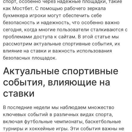
спорт, особенно через надежные площадки, такие
как Мостбет. С помощью рабочего зеркала
букмекера игроки могут обеспечить себе
безопасность и надежность, что особенно важно
сегодня, когда многие пользователи сталкиваются с
проблемами доступа к сайтам. В этой статье мы
рассмотрим актуальные спортивные события, их
влияние на ставки и важность использования
безопасных площадок.
Актуальные спортивные
события, влияющие на
ставки
В последние недели мы наблюдаем множество
ключевых событий в различных видах спорта,
включая футбольные чемпионаты, баскетбольные
турниры и хоккейные игры. Эти события важны не