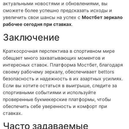
актуальными новостями и обновлениями, вы
сможете более успешно предсказать исходы и
увеличить свои шансы на успех с
Мостбет зеркало
рабочее сегодня при ставках
.
Заключение
Краткосрочная перспектива в спортивном мире
обещает много захватывающих моментов и
интересных ставок. Платформа Мостбет, благодаря
своему рабочему зеркалу, обеспечивает bettors
безопасность и надежность в их азартных усилиях.
Если вы хотите остаться в выигрыше, следите за
спортивными событиями и используйте
проверенные букмекерские платформы, чтобы
обеспечить себе уверенность и комфорт при
ставках.
Часто задаваемые