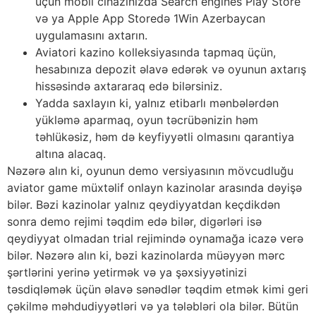
üçün mobil cihazınızda Search engines Play Store
və ya Apple App Storedə 1Win Azerbaycan
uygulamasını axtarın.
Aviatori kazino kolleksiyasında tapmaq üçün,
hesabınıza depozit əlavə edərək və oyunun axtarış
hissəsində axtararaq edə bilərsiniz.
Yadda saxlayın ki, yalnız etibarlı mənbələrdən
yükləmə aparmaq, oyun təcrübənizin həm
təhlükəsiz, həm də keyfiyyətli olmasını qarantiya
altına alacaq.
Nəzərə alın ki, oyunun demo versiyasının mövcudluğu
aviator game müxtəlif onlayn kazinolar arasında dəyişə
bilər. Bəzi kazinolar yalnız qeydiyyatdan keçdikdən
sonra demo rejimi təqdim edə bilər, digərləri isə
qeydiyyat olmadan trial rejimində oynamağa icazə verə
bilər. Nəzərə alın ki, bəzi kazinolarda müəyyən mərc
şərtlərini yerinə yetirmək və ya şəxsiyyətinizi
təsdiqləmək üçün əlavə sənədlər təqdim etmək kimi geri
çəkilmə məhdudiyyətləri və ya tələbləri ola bilər. Bütün