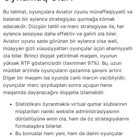
Bu təlimat, oyunçulara Aviator oyunu müvəffəqiyyətli və
balanslı bir əyləncə strategiyası qurmağa kömək
edəcəkdir. Düzgün təhlil və mərc strategiyası ilə, hər
əyləncə sessiyası daha effektiv və gəlirli ola bilər.
Aviator oyunu sadə görünən bir əyləncə olsa weil,
müəyyən gizli xüsusiyyətləri oyunçular üçün əhəmiyyətli
ola bilər. Birinci diqqət yetirilməli məqam, oyunun
yüksək RTP göstəricisidir (təxminən 97%). Bu, uzun
müddət ərzində oyunçuların qazanma şansını artırır.
Digər bir məqam isə oyunda canlı mərcin vacibliyidir;
oyunçular mərc qoyduqdan sonra uçuşun hansı
məqamda dayanacağını diqqətlə izləməlidir.
Statistikanı öyrənməklə virtual qumar klublarının
müştəriləri nəinki website administrasiyasının
dürüstlüyünə əmin ola, həm də öz strategiyalarını
formalaşdıra bilərlər.
Bu bonuslar həm yeni, həm də daimi oyunçular