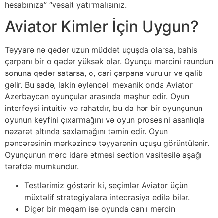
hesabınıza” “vəsait yatırmalısınız.
Aviator Kimler İçin Uygun?
Təyyarə nə qədər uzun müddət uçuşda olarsa, bahis
çarpanı bir o qədər yüksək olar. Oyunçu mərcini raundun
sonuna qədər satarsa, o, cari çarpana vurulur və qalib
gəlir. Bu sadə, lakin əyləncəli mexanik onda Aviator
Azerbaycan oyunçular arasında məşhur edir. Oyun
interfeysi intuitiv və rahatdır, bu da hər bir oyunçunun
oyunun keyfini çıxarmağını və oyun prosesini asanlıqla
nəzarət altında saxlamağını təmin edir. Oyun
pəncərəsinin mərkəzində təyyarənin uçuşu görüntülənir.
Oyunçunun mərc idarə etməsi section vasitəsilə aşağı
tərəfdə mümkündür.
Testlərimiz göstərir ki, seçimlər Aviator üçün
müxtəlif strategiyalara inteqrasiya edilə bilər.
Digər bir məqam isə oyunda canlı mərcin