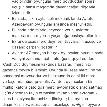
vacibliyidir; oyunçular mərc qoyduqdan sonra
uçuşun hansı məqamda dayanacağını diqqətlə
izləməlidir.
Bu sadə, lakin əyləncəli mexanik landa Aviator
Azerbaycan oyunçular arasında məşhur edir.
Bu sadə addımlarla, heyecan verici Aviator
macərasını hər yerdə yaşamağa başlaya bilərsiniz.
Ekranda əsas mərc düyməsi, təyyarənin uçuşu və
qazanc çarpanı göstərilir.
Aviator AZ sınayan bir çox oyunçular, oyunun sadə
və eyni zamanda çətin olduğunu qeyd edirlər.
‘Cash Out’ düyməsini vaxtında basaraq, mərcinizi
qazanca çevirə bilərsiniz. Oyunda iki əsas mərc” “etmə
pəncərəsi mövcuddur və hər raundda cəmi iki mərc
yerləşdirmə hüququ verilir. Aviator, oyunçuların bir
multiplikatora çatdıqda mərci avtomatik olaraq satmaq
üçün öncədən təyin etməsinə imkan verən avtomatik
satış funksiyası ilə təchiz edilmişdir; bu, oyunun
dinamikasını və idarəetməni asanlaşdırır. Əgər təyyarə