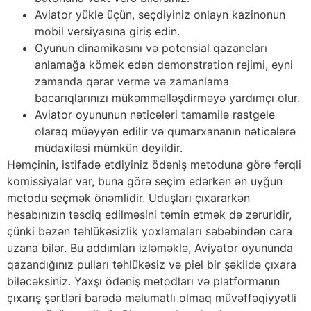
Aviator yükle üçün, seçdiyiniz onlayn kazinonun
mobil versiyasına giriş edin.
Oyunun dinamikasını və potensial qazancları
anlamağa kömək edən demonstration rejimi, eyni
zamanda qərar vermə və zamanlama
bacarıqlarınızı mükəmməlləşdirməyə yardımçı olur.
Aviator oyununun nəticələri tamamilə rastgele
olaraq müəyyən edilir və qumarxananın nəticələrə
müdaxiləsi mümkün deyildir.
Həmçinin, istifadə etdiyiniz ödəniş metoduna görə fərqli
komissiyalar var, buna görə seçim edərkən ən uyğun
metodu seçmək önəmlidir. Uduşları çıxararkən
hesabınızın təsdiq edilməsini təmin etmək də zəruridir,
çünki bəzən təhlükəsizlik yoxlamaları səbəbindən cara
uzana bilər. Bu addımları izləməklə, Aviyator oyununda
qazandığınız pulları təhlükəsiz və piel bir şəkildə çıxara
biləcəksiniz. Yaxşı ödəniş metodları və platformanın
çıxarış şərtləri barədə məlumatlı olmaq müvəffəqiyyətli