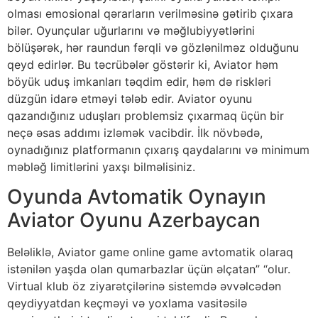
olması emosional qərarların verilməsinə gətirib çıxara
bilər. Oyunçular uğurlarını və məğlubiyyətlərini
bölüşərək, hər raundun fərqli və gözlənilməz olduğunu
qeyd edirlər. Bu təcrübələr göstərir ki, Aviator həm
böyük uduş imkanları təqdim edir, həm də riskləri
düzgün idarə etməyi tələb edir. Aviator oyunu
qazandığınız uduşları problemsiz çıxarmaq üçün bir
neçə əsas addımı izləmək vacibdir. İlk növbədə,
oynadığınız platformanın çıxarış qaydalarını və minimum
məbləğ limitlərini yaxşı bilməlisiniz.
Oyunda Avtomatik Oynayın
Aviator Oyunu Azerbaycan
Beləliklə, Aviator game online game avtomatik olaraq
istənilən yaşda olan qumarbazlar üçün əlçatan” “olur.
Virtual klub öz ziyarətçilərinə sistemdə əvvəlcədən
qeydiyyatdan keçməyi və yoxlama vasitəsilə