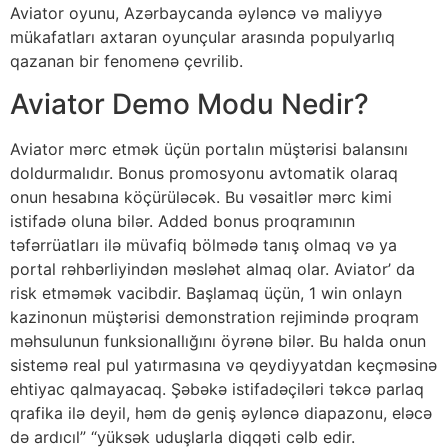
Aviator oyunu, Azərbaycanda əyləncə və maliyyə
mükafatları axtaran oyunçular arasında populyarlıq
qazanan bir fenomenə çevrilib.
Aviator Demo Modu Nedir?
Aviator mərc etmək üçün portalın müştərisi balansını
doldurmalıdır. Bonus promosyonu avtomatik olaraq
onun hesabına köçürüləcək. Bu vəsaitlər mərc kimi
istifadə oluna bilər. Added bonus proqramının
təfərrüatları ilə müvafiq bölmədə tanış olmaq və ya
portal rəhbərliyindən məsləhət almaq olar. Aviator’ da
risk etməmək vacibdir. Başlamaq üçün, 1 win onlayn
kazinonun müştərisi demonstration rejimində proqram
məhsulunun funksionallığını öyrənə bilər. Bu halda onun
sistemə real pul yatırmasına və qeydiyyatdan keçməsinə
ehtiyac qalmayacaq. Şəbəkə istifadəçiləri təkcə parlaq
qrafika ilə deyil, həm də geniş əyləncə diapazonu, eləcə
də ardıcıl” “yüksək uduşlarla diqqəti cəlb edir.