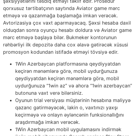
şəxsiyyətlərini təsdiq etməyi təklif edir. Prosedur
qorxusuz tərtibatçının saytında Aviator game mərc
etməyə və qazanmağa başlamağa imkan verəcək.
Avtorizasiya çox vaxt aparmayacaq. Şəxsi hesaba daxil
olduqdan sonra oyunçu hesabı doldura və Aviator game
mərc etməyə başlaya bilər. Bukmeker kontorunun
rəhbərliyi ilk depozitə daha cox əlavə gətirəcək xüsusi
promosyon kodundan istifadə etməyi tövsiyə edir.
1Win Azerbaycan platformasına qeydiyyatdan
keçirən mənəmlərə görə, mobil uydurğunuza
qeydiyyatdan keçirən mənəmlərə görə, mobil
uydurğunuza “1win az” və ahora “1win azerbaycan”
butonuna vaxt verə bilərsiniz.
Oyunun trial versiyası müştərinin hesabına maliyyə
qazanc gətirməyəcək, lakin o, vaxtınızı yaxşı
keçirməyə və onlayn əyləncənin funksionallığını
araşdırmağa imkan verəcək.
1Win Azerbaycan mobil uygulamasını indirmək