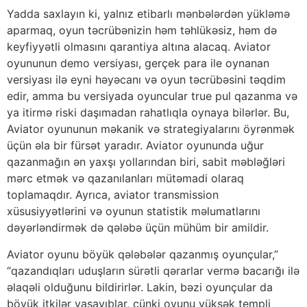
Yadda saxlayın ki, yalnız etibarlı mənbələrdən yükləmə
aparmaq, oyun təcrübənizin həm təhlükəsiz, həm də
keyfiyyətli olmasını qarantiya altına alacaq. Aviator
oyununun demo versiyası, gerçek para ile oynanan
versiyası ilə eyni həyəcanı və oyun təcrübəsini təqdim
edir, amma bu versiyada oyuncular true pul qazanma və
ya itirmə riski daşımadan rahatlıqla oynaya bilərlər. Bu,
Aviator oyununun məkanik və strategiyalarını öyrənmək
üçün əla bir fürsət yaradır. Aviator oyununda uğur
qazanmağın ən yaxşı yollarından biri, sabit məbləğləri
mərc etmək və qazanılanları mütəmadi olaraq
toplamaqdır. Ayrıca, aviator transmission
xüsusiyyətlərini və oyunun statistik məlumatlarını
dəyərləndirmək də qələbə üçün mühüm bir amildir.
Aviator oyunu böyük qələbələr qazanmış oyunçular,”
“qazandıqları uduşların sürətli qərarlar vermə bacarığı ilə
əlaqəli olduğunu bildirirlər. Lakin, bəzi oyunçular da
böyük itkilər yaşayıblar, çünki oyunu yüksək templi