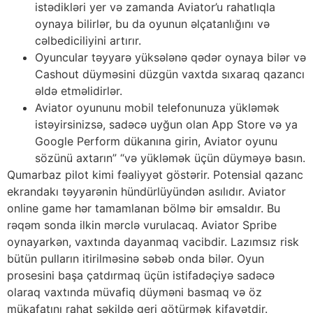
istədikləri yer və zamanda Aviator’u rahatlıqla
oynaya bilirlər, bu da oyunun əlçatanlığını və
cəlbediciliyini artırır.
Oyuncular təyyarə yüksələnə qədər oynaya bilər və
Cashout düyməsini düzgün vaxtda sıxaraq qazancı
əldə etməlidirlər.
Aviator oyununu mobil telefonunuza yükləmək
istəyirsinizsə, sadəcə uyğun olan App Store və ya
Google Perform dükanına girin, Aviator oyunu
sözünü axtarın” “və yükləmək üçün düyməyə basın.
Qumarbaz pilot kimi fəaliyyət göstərir. Potensial qazanc
ekrandakı təyyarənin hündürlüyündən asılıdır. Aviator
online game hər tamamlanan bölmə bir əmsaldır. Bu
rəqəm sonda ilkin mərclə vurulacaq. Aviator Spribe
oynayarkən, vaxtında dayanmaq vacibdir. Lazımsız risk
bütün pulların itirilməsinə səbəb onda bilər. Oyun
prosesini başa çatdırmaq üçün istifadəçiyə sadəcə
olaraq vaxtında müvafiq düyməni basmaq və öz
mükafatını rahat şəkildə geri götürmək kifayətdir.