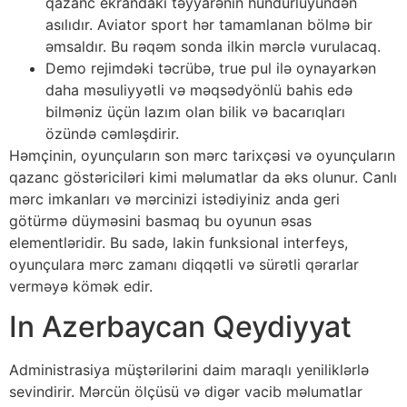
qazanc ekrandakı təyyarənin hündürlüyündən
asılıdır. Aviator sport hər tamamlanan bölmə bir
əmsaldır. Bu rəqəm sonda ilkin mərclə vurulacaq.
Demo rejimdəki təcrübə, true pul ilə oynayarkən
daha məsuliyyətli və məqsədyönlü bahis edə
bilməniz üçün lazım olan bilik və bacarıqları
özündə cəmləşdirir.
Həmçinin, oyunçuların son mərc tarixçəsi və oyunçuların
qazanc göstəriciləri kimi məlumatlar da əks olunur. Canlı
mərc imkanları və mərcinizi istədiyiniz anda geri
götürmə düyməsini basmaq bu oyunun əsas
elementləridir. Bu sadə, lakin funksional interfeys,
oyunçulara mərc zamanı diqqətli və sürətli qərarlar
verməyə kömək edir.
In Azerbaycan Qeydiyyat
Administrasiya müştərilərini daim maraqlı yeniliklərlə
sevindirir. Mərcün ölçüsü və digər vacib məlumatlar