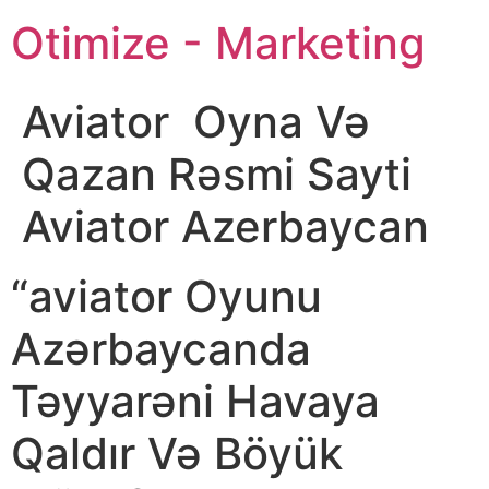
Ir
film izle
hacklink
zbahis
jojobet
vavada
สล็อตเว็บตรง
grandpas
Otimize - Marketing
para
o
conteúdo
Aviator ️ Oyna Və
Qazan Rəsmi Sayti
Aviator Azerbaycan
“aviator Oyunu
Azərbaycanda
Təyyarəni Havaya
Qaldır Və Böyük