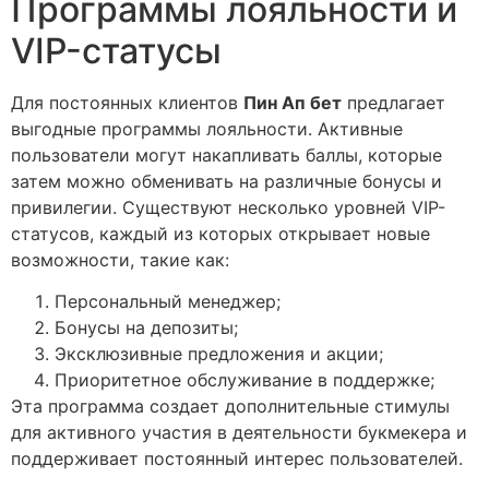
Программы лояльности и
VIP-статусы
Для постоянных клиентов
Пин Ап бет
предлагает
выгодные программы лояльности. Активные
пользователи могут накапливать баллы, которые
затем можно обменивать на различные бонусы и
привилегии. Существуют несколько уровней VIP-
статусов, каждый из которых открывает новые
возможности, такие как:
Персональный менеджер;
Бонусы на депозиты;
Эксклюзивные предложения и акции;
Приоритетное обслуживание в поддержке;
Эта программа создает дополнительные стимулы
для активного участия в деятельности букмекера и
поддерживает постоянный интерес пользователей.