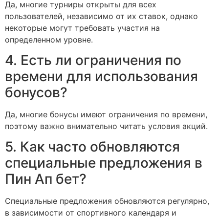
Да, многие турниры открыты для всех
пользователей, независимо от их ставок, однако
некоторые могут требовать участия на
определенном уровне.
4. Есть ли ограничения по
времени для использования
бонусов?
Да, многие бонусы имеют ограничения по времени,
поэтому важно внимательно читать условия акций.
5. Как часто обновляются
специальные предложения в
Пин Ап бет?
Специальные предложения обновляются регулярно,
в зависимости от спортивного календаря и