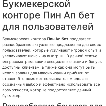
Букмекерской
конторе Пин Ап бет
для пользователей
Букмекерская контора
Пин Ап бет
предлагает
разнообразные актуальные предложения для своих
пользователей, которые усиливают игровой опыт и
увеличивают шансы на выигрыш. В данной статье
мы рассмотрим, какие специальные акции и бонусы
доступны клиентам, а также как они могут быть
использованы для максимизации прибыли от
ставок. Это поможет пользователям сделать
осознанный выбор и эффективно использовать все
возможности, которые предоставляет данный
букмекер.