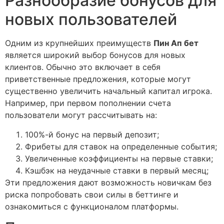
Разнообразие бонусов для
новых пользователей
Одним из крупнейших преимуществ
Пин Ап бет
является широкий выбор бонусов для новых
клиентов. Обычно это включает в себя
приветственные предложения, которые могут
существенно увеличить начальный капитал игрока.
Например, при первом пополнении счета
пользователи могут рассчитывать на:
100%-й бонус на первый депозит;
Фрибеты для ставок на определенные события;
Увеличенные коэффициенты на первые ставки;
Кэшбэк на неудачные ставки в первый месяц;
Эти предложения дают возможность новичкам без
риска попробовать свои силы в беттинге и
ознакомиться с функционалом платформы.