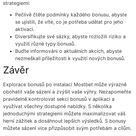
strategiemi:
Pečlivě čtěte podmínky každého bonusu, abyste
se ujistili, že víte, co je potřeba udělat pro jeho
aktivaci.
Diversifikujte své sázky, abyste rozložili riziko a
využili různé typy bonusů.
Buďte informováni o aktuálních akcích, abyste
nezmeškali příležitosti k využití nových bonusů.
Závěr
Explorace bonusů po instalaci Mostbet může výrazně
obohatit vaše sázení a zvýšit vaše výhry. Nezapomeňte
pravidelně kontrolovat sekci bonusů v aplikaci a
využívat všechny dostupné nabídky. S několika
jednoduchými strategiemi můžete maximalizovat váš
herní zážitek a dosáhnout lepších výsledků. S bonusy
můžete sázení více přizpůsobit svým potřebám a cílům.