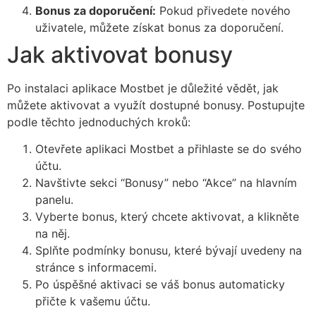
Bonus za doporučení:
Pokud přivedete nového
uživatele, můžete získat bonus za doporučení.
Jak aktivovat bonusy
Po instalaci aplikace Mostbet je důležité vědět, jak
můžete aktivovat a využít dostupné bonusy. Postupujte
podle těchto jednoduchých kroků:
Otevřete aplikaci Mostbet a přihlaste se do svého
účtu.
Navštivte sekci “Bonusy” nebo “Akce” na hlavním
panelu.
Vyberte bonus, který chcete aktivovat, a klikněte
na něj.
Splňte podmínky bonusu, které bývají uvedeny na
stránce s informacemi.
Po úspěšné aktivaci se váš bonus automaticky
přičte k vašemu účtu.