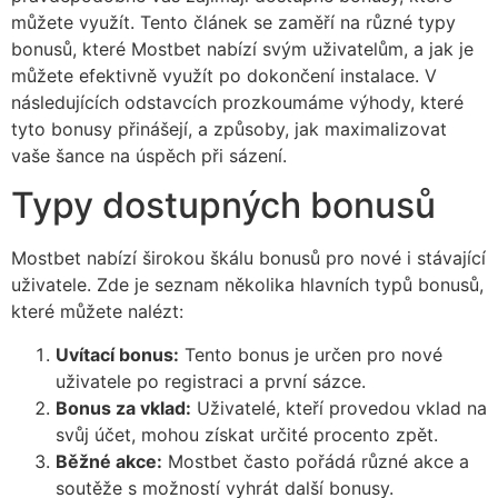
můžete využít. Tento článek se zaměří na různé typy
bonusů, které Mostbet nabízí svým uživatelům, a jak je
můžete efektivně využít po dokončení instalace. V
následujících odstavcích prozkoumáme výhody, které
tyto bonusy přinášejí, a způsoby, jak maximalizovat
vaše šance na úspěch při sázení.
Typy dostupných bonusů
Mostbet nabízí širokou škálu bonusů pro nové i stávající
uživatele. Zde je seznam několika hlavních typů bonusů,
které můžete nalézt:
Uvítací bonus:
Tento bonus je určen pro nové
uživatele po registraci a první sázce.
Bonus za vklad:
Uživatelé, kteří provedou vklad na
svůj účet, mohou získat určité procento zpět.
Běžné akce:
Mostbet často pořádá různé akce a
soutěže s možností vyhrát další bonusy.