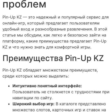
проблем
Pin-Up KZ — это надежный и популярный сервис для
онлайн-игр, который предлагает пользователям
удобный вход и разнообразные развлечения. В этой
статье мы обсудим, как легко и безопасно зайти на
платформу, какие преимущества предлагает Pin-Up
KZ и что нужно знать для комфортной игры.
Преимущества Pin-Up KZ
Pin-Up KZ обладает множеством преимуществ,
среди которых можно выделить:
Интуитивно понятный интерфейс:
Пользователь не столкнется с трудностями при
навигации по сайту.
Широкий выбор игр:
В каталоге представлено
множество слотов, карточных игр и ставок на