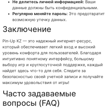
Не делитесь личной информацией:
Ваши
данные должны быть конфиденциальными.
Регулярно меняйте пароль:
Это предотвратит
возможную утечку данных.
Заключение
Pin-Up KZ — это надежный интернет-ресурс,
который обеспечивает легкий вход и высокий
уровень комфорта для пользователей. Благодаря
интуитивно понятному интерфейсу, большому
выбору игр и круглосуточной поддержке, каждый
найдет здесь что-то для себя. Следите за
безопасностью своей учетной записи и получайте
максимум удовольствия от игры!
Часто задаваемые
вопросы (FAQ)