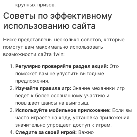
крупных призов.
Советы по эффективному
использованию сайта
Ниже представлены несколько советов, которые
помогут вам максимально использовать
возможности сайта 1win:
Регулярно проверяйте раздел акций:
Это
поможет вам не упустить выгодные
предложения.
Изучайте правила игр:
Знание механики игр
ведет к более осознанному участию и
повышает шансы на выигрыш.
Используйте мобильное приложение:
Если вы
часто играете на ходу, установка приложения
значительно упрощает доступ к играм.
Следите за своей игрой:
Важно