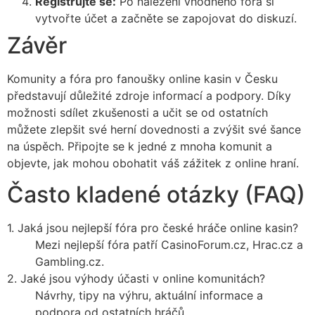
Registrujte se:
Po nalezení vhodného fóra si
vytvořte účet a začněte se zapojovat do diskuzí.
Závěr
Komunity a fóra pro fanoušky online kasin v Česku
představují důležité zdroje informací a podpory. Díky
možnosti sdílet zkušenosti a učit se od ostatních
můžete zlepšit své herní dovednosti a zvýšit své šance
na úspěch. Připojte se k jedné z mnoha komunit a
objevte, jak mohou obohatit váš zážitek z online hraní.
Často kladené otázky (FAQ)
1. Jaká jsou nejlepší fóra pro české hráče online kasin?
Mezi nejlepší fóra patří CasinoForum.cz, Hrac.cz a
Gambling.cz.
2. Jaké jsou výhody účasti v online komunitách?
Návrhy, tipy na výhru, aktuální informace a
podpora od ostatních hráčů.