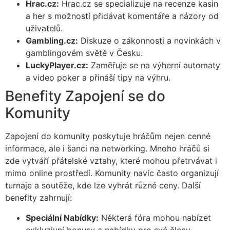
Hrac.cz:
Hrac.cz se specializuje na recenze kasin
a her s možností přidávat komentáře a názory od
uživatelů.
Gambling.cz:
Diskuze o zákonnosti a novinkách v
gamblingovém světě v Česku.
LuckyPlayer.cz:
Zaměřuje se na výherní automaty
a video poker a přináší tipy na výhru.
Benefity Zapojení se do
Komunity
Zapojení do komunity poskytuje hráčům nejen cenné
informace, ale i šanci na networking. Mnoho hráčů si
zde vytváří přátelské vztahy, které mohou přetrvávat i
mimo online prostředí. Komunity navíc často organizují
turnaje a soutěže, kde lze vyhrát různé ceny. Další
benefity zahrnují:
Speciální Nabídky:
Některá fóra mohou nabízet
exkluzivní bonusy a nabídky pro své členy.