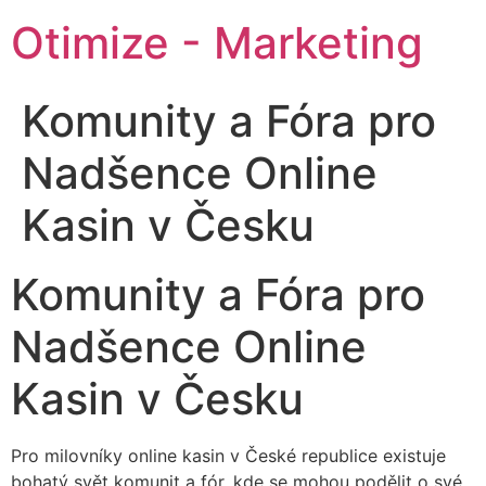
Ir
klink
hack forum
hacklink
film izle
hacklink
marsbahis
jojob
Otimize - Marketing
para
o
conteúdo
Komunity a Fóra pro
Nadšence Online
Kasin v Česku
Komunity a Fóra pro
Nadšence Online
Kasin v Česku
Pro milovníky online kasin v České republice existuje
bohatý svět komunit a fór, kde se mohou podělit o své