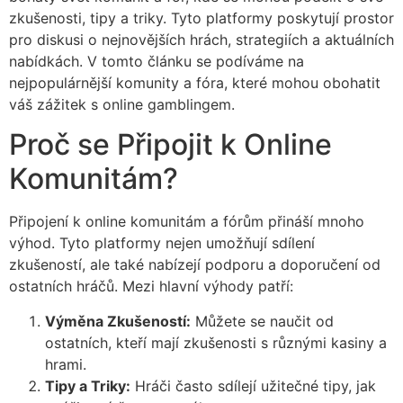
zkušenosti, tipy a triky. Tyto platformy poskytují prostor
pro diskusi o nejnovějších hrách, strategiích a aktuálních
nabídkách. V tomto článku se podíváme na
nejpopulárnější komunity a fóra, které mohou obohatit
váš zážitek s online gamblingem.
Proč se Připojit k Online
Komunitám?
Připojení k online komunitám a fórům přináší mnoho
výhod. Tyto platformy nejen umožňují sdílení
zkušeností, ale také nabízejí podporu a doporučení od
ostatních hráčů. Mezi hlavní výhody patří:
Výměna Zkušeností:
Můžete se naučit od
ostatních, kteří mají zkušenosti s různými kasiny a
hrami.
Tipy a Triky:
Hráči často sdílejí užitečné tipy, jak