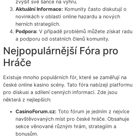
zvýšit své šance na výhru.
Aktuální Informace:
Komunity často diskutují o
novinkách v oblasti online hazardu a nových
herních strategiích.
Podpora:
V případě problémů můžete získat radu
a podporu od ostatních členů komunity.
Nejpopulárnější Fóra pro
Hráče
Existuje mnoho populárních fór, které se zaměřují na
české online kasino scény. Tato fóra nabízejí platformu
pro diskusi a sdílení cenných informací. Zde jsou
některá z nejlepších:
CasinoForum.cz:
Toto fórum je jedním z nejvíce
navštěvovaných míst pro české hráče. Obsahuje
sekce věnované různým hrám, strategiím a
bonusům.