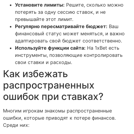
Установите лимиты:
Решите, сколько можно
потерять за одну сессию ставок, и не
превышайте этот лимит.
Регулярно пересматривайте бюджет:
Ваш
финансовый статус может меняться, и важно
адаптировать свой бюджет соответственно.
Используйте функции сайтa:
На 1xBet есть
инструменты, позволяющие контролировать
свои ставки и расходы.
Как избежать
распространенных
ошибок при ставках?
Многим игрокам знакомы распространенные
ошибки, которые приводят к потере финансов.
Среди них: