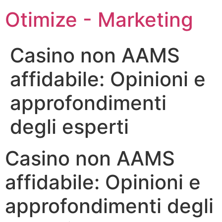
Ir
acklink
hack forum
hacklink
film izle
hacklink
stake
marsbah
Otimize - Marketing
para
o
conteúdo
Casino non AAMS
affidabile: Opinioni e
approfondimenti
degli esperti
Casino non AAMS
affidabile: Opinioni e
approfondimenti degli