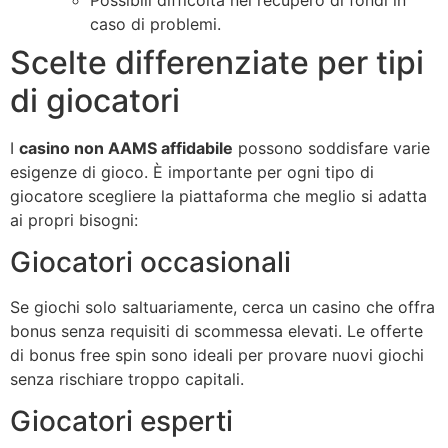
caso di problemi.
Scelte differenziate per tipi
di giocatori
I
casino non AAMS affidabile
possono soddisfare varie
esigenze di gioco. È importante per ogni tipo di
giocatore scegliere la piattaforma che meglio si adatta
ai propri bisogni:
Giocatori occasionali
Se giochi solo saltuariamente, cerca un casino che offra
bonus senza requisiti di scommessa elevati. Le offerte
di bonus free spin sono ideali per provare nuovi giochi
senza rischiare troppo capitali.
Giocatori esperti