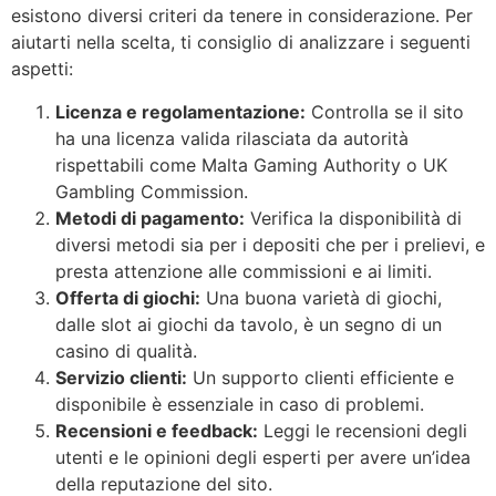
esistono diversi criteri da tenere in considerazione. Per
aiutarti nella scelta, ti consiglio di analizzare i seguenti
aspetti:
Licenza e regolamentazione:
Controlla se il sito
ha una licenza valida rilasciata da autorità
rispettabili come Malta Gaming Authority o UK
Gambling Commission.
Metodi di pagamento:
Verifica la disponibilità di
diversi metodi sia per i depositi che per i prelievi, e
presta attenzione alle commissioni e ai limiti.
Offerta di giochi:
Una buona varietà di giochi,
dalle slot ai giochi da tavolo, è un segno di un
casino di qualità.
Servizio clienti:
Un supporto clienti efficiente e
disponibile è essenziale in caso di problemi.
Recensioni e feedback:
Leggi le recensioni degli
utenti e le opinioni degli esperti per avere un’idea
della reputazione del sito.