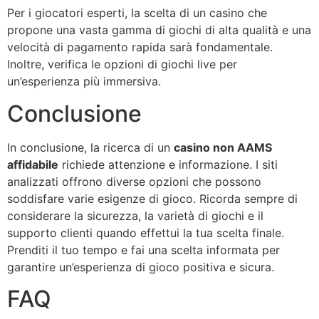
Per i giocatori esperti, la scelta di un casino che
propone una vasta gamma di giochi di alta qualità e una
velocità di pagamento rapida sarà fondamentale.
Inoltre, verifica le opzioni di giochi live per
un’esperienza più immersiva.
Conclusione
In conclusione, la ricerca di un
casino non AAMS
affidabile
richiede attenzione e informazione. I siti
analizzati offrono diverse opzioni che possono
soddisfare varie esigenze di gioco. Ricorda sempre di
considerare la sicurezza, la varietà di giochi e il
supporto clienti quando effettui la tua scelta finale.
Prenditi il tuo tempo e fai una scelta informata per
garantire un’esperienza di gioco positiva e sicura.
FAQ